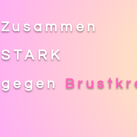
Zusammen
STARK
gegen
Brustkr