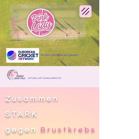
OFFIZIELLER STREAMING PARTNER
OFFIZIELLER TEAMAUSRÜSTER
Zusammen
STARK
gegen
Brustkrebs